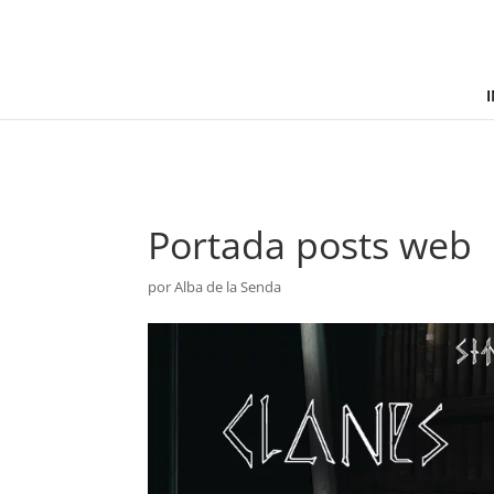
I
Portada posts web
por
Alba de la Senda