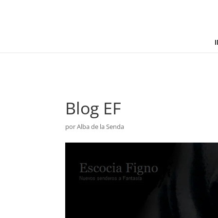
I
Blog EF
por
Alba de la Senda