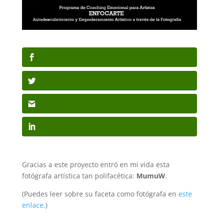
Gracias a este proyecto entró en mi vida esta
fotógrafa artística tan polifacética:
MumuW
.
(Puedes leer sobre su faceta como fotógrafa en
este
enlace
.)